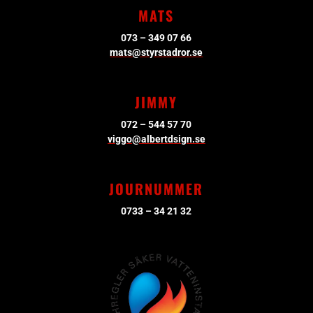
MATS
073 – 349 07 66
mats@styrstadror.se
JIMMY
072 – 544 57 70
viggo@albertdsign.se
JOURNUMMER
0733 – 34 21 32