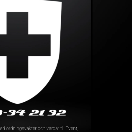
d ordningsvakter och värdar till Event,