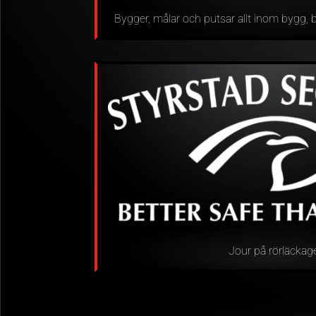
Bygger, målar och putsar allt inom bygg, 
Jour på rörläckag