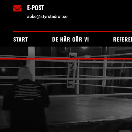
E-POST

abbe@styrstadror.se
START
DE HÄR GÖR VI
REFERE