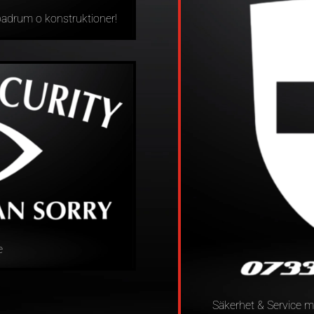
badrum o konstruktioner!
e
Säkerhet & Service me